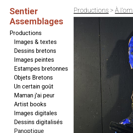
Sentier
Productions
>
À l’o
Assemblages
Productions
Images & textes
Dessins bretons
Images peintes
Estampes bretonnes
Objets Bretons
Un certain goût
Maman j'ai peur
Artist books
Images digitales
Dessins digitalisés
Panoptique